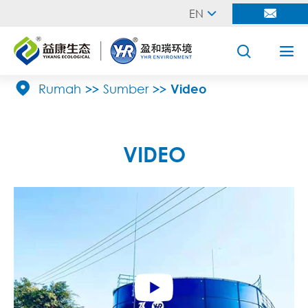
EN





Rumah
Sumber
Video
VIDEO
