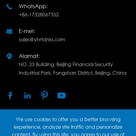
WhatsApp:

+86-17328067352
E-mel:

sales@yhrtanks.com
Alamat:

NO. 23 Building, Beijing Financial Security
Industrial Park, Fangshan District, Beijing, China




We use cookies to offer you a better browsing
Hak cipta ©
Beijing Yingherui Environmental
experience, analyze site traffic and personalize
Technology Co., Ltd.
Semua hak cipta terpelihara.
content. By using this site, you agree to our use of