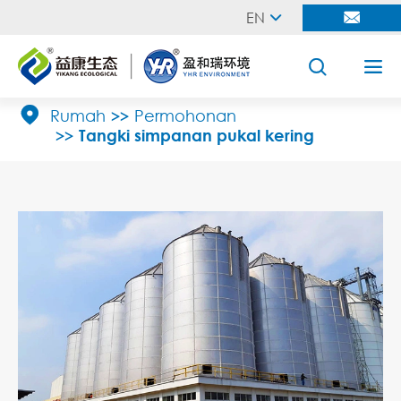
EN





Rumah
Permohonan
Tangki simpanan pukal kering