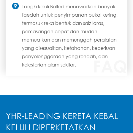

Tangki keluli Bolted menawarkan banyak
faedah untuk penyimpanan pukal kering,
termasuk reka bentuk dan saiz laras,
pemasangan cepat dan mudah,
memuatkan dan memunggah peralatan
yang disesuaikan, ketahanan, keperluan
penyelenggaraan yang rendah, dan
kelestarian alam sekitar.
YHR-LEADING KERETA KEBAL
KELULI DIPERKETATKAN