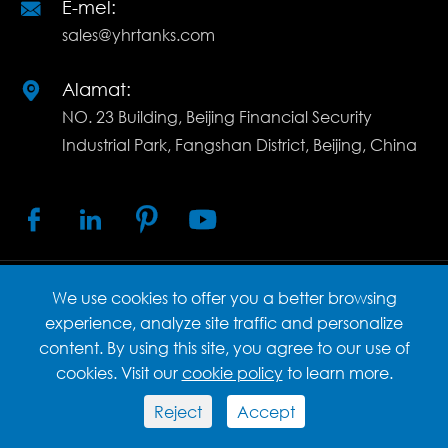
E-mel:

sales@yhrtanks.com
Alamat:

NO. 23 Building, Beijing Financial Security
Industrial Park, Fangshan District, Beijing, China




We use cookies to offer you a better browsing
Hak cipta ©
Beijing Yingherui Environmental
Technology Co., Ltd.
Semua hak cipta terpelihara.
experience, analyze site traffic and personalize
content. By using this site, you agree to our use of
Sitemap
Dasar privasi
cookies. Visit our
cookie policy
to learn more.
Reject
Accept

