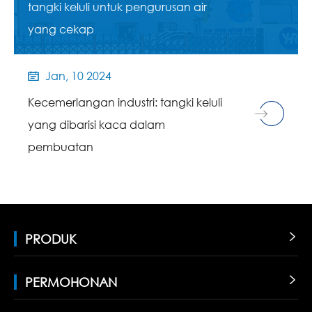
tangki keluli untuk pengurusan air
yang cekap
Jan, 10 2024

Kecemerlangan industri: tangki keluli
yang dibarisi kaca dalam
pembuatan
PRODUK

PERMOHONAN
